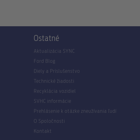
Ostatné
Aktualizácia SYNC
Ford Blog
Diely a Príslušenstvo
Technické žiadosti
Recyklácia vozidiel
SVHC informácie
Prehlásenie k otázke zneužívania ľudí
O Spoločnosti
Kontakt