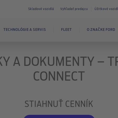
Skladové vozidlá
Vyhľadať predajcu
Úžitkové vozi
TECHNOLÓGIE A SERVIS
FLEET
O ZNAČKE FORD
KY A DOKUMENTY – T
CONNECT
STIAHNUŤ CENNÍK