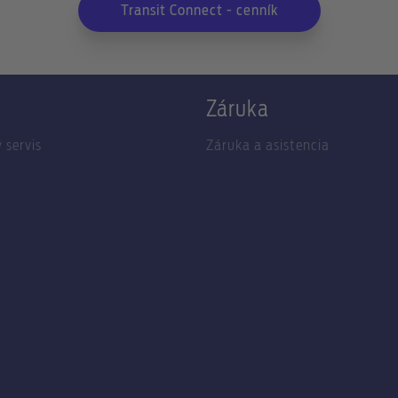
Transit Connect - cenník
Záruka
 servis
Záruka a asistencia