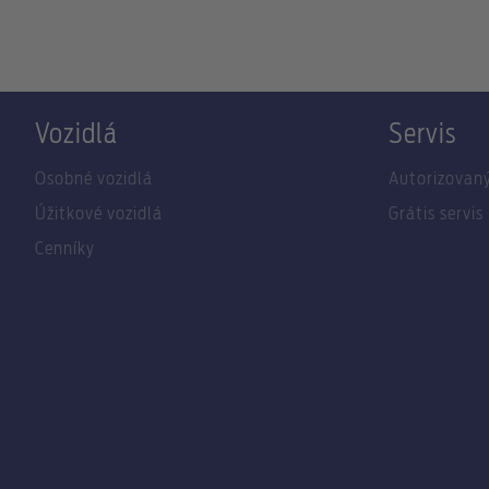
Vozidlá
Servis
Osobné vozidlá
Autorizovaný
Úžitkové vozidlá
Grátis servis
Cenníky